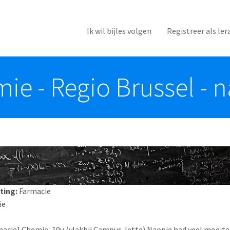
Ik wil bijles volgen
Registreer als ler
mie - Regio Brussel - 
ting:
Farmacie
ie
macie] Chemie, 10u (vlakbij Campus Jette) Nappie had veel moeit