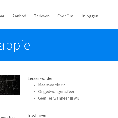
aar
Aanbod
Tarieven
Over Ons
Inloggen
nappie
Leraar worden
Meerwaarde cv
Ongedwongen sfeer
Geef les wanneer jij wil
Inschrijven
e met het