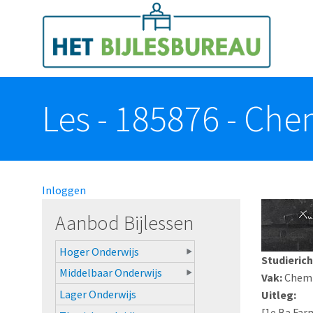
Overslaan en naar de algemene inhoud gaan
Toggle menu
Les - 185876 - Che
Inloggen
Aanbod Bijlessen
Hoger Onderwijs
Studierich
Middelbaar Onderwijs
Vak:
Chem
Lager Onderwijs
Uitleg:
[1e Ba Far