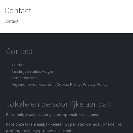
Contact
Contact
Contact
Contact
Inschrijven bijles volgen
Leraar worden
Algemene voorwaarden
,
Cookie Policy
,
Privacy Policy
Lokale en persoonlijke aanpak
Persoonlijke aanpak zorgt voor optimale slaagkansen.
Door onze lokale aanpak kennen wij per stad de moeilijkheden bij
proffen, toelatingsproeven en scholen.