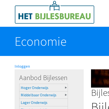
Overslaan en naar de algemene inhoud gaan
Toggle menu
Economie
Inloggen
Aanbod Bijlessen
Hoger Onderwijs
Bijl
Middelbaar Onderwijs
Bij
Lager Onderwijs