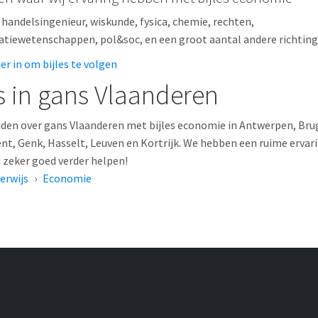
handelsingenieur, wiskunde, fysica, chemie, rechten,
tiewetenschappen, pol&soc, en een groot aantal andere richti
hier in om bijles te volgen
es in gans Vlaanderen
iden over gans Vlaanderen met bijles economie in Antwerpen, Bru
ent, Genk, Hasselt, Leuven en Kortrijk. We hebben een ruime ervar
 zeker goed verder helpen!
erwijs
›
Economie
over Bijles economie