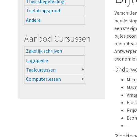
Thesisbegeleiding
Toelatingsproef
Verschille
Andere
handelsing
een stevig
bijles eco
Aanbod Cursussen
met dit str
Zakelijk schrijven
Antwerpen,
economie i
Logopedie
Onderwe
Taalcursussen
Computerlessen
Micr
Macr
Vraa
Elast
Prij
Econ
...
Richting