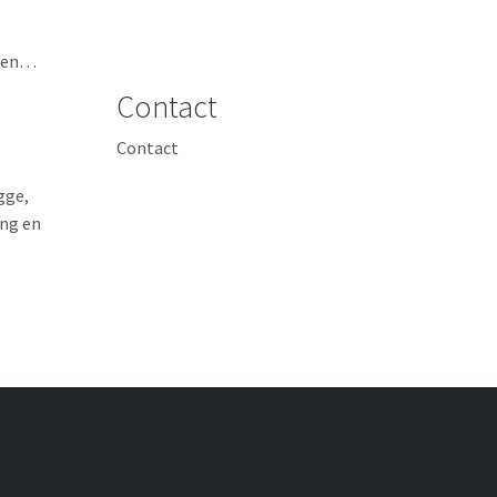
ngen…
Contact
Contact
gge,
ing en