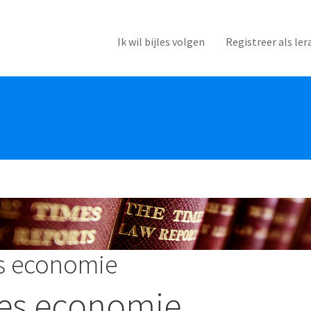
Ik wil bijles volgen
Registreer als ler
es economie
les economie