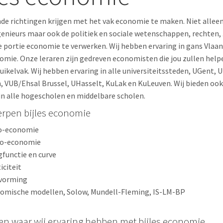
nde richtingen krijgen met het vak economie te maken. Niet alle
enieurs maar ook de politiek en sociale wetenschappen, rechten, ..
e portie economie te verwerken. Wij hebben ervaring in gans Vlaa
nomie. Onze leraren zijn gedreven economisten die jou zullen help
uikelvak. Wij hebben ervaring in alle universiteitssteden, UGent, U
 VUB/Ehsal Brussel, UHasselt, KuLak en KuLeuven. Wij bieden ook 
n alle hogescholen en middelbare scholen.
rpen bijles economie
o-economie
o-economie
gfunctie en curve
iciteit
svorming
omische modellen, Solow, Mundell-Fleming, IS-LM-BP
en waar wij ervaring hebben met bijles economie