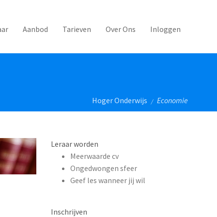
aar
Aanbod
Tarieven
Over Ons
Inloggen
Hoger Onderwijs
Economie
/
Leraar worden
Meerwaarde cv
Ongedwongen sfeer
Geef les wanneer jij wil
Inschrijven