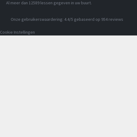
Al meer dan
12589
lessen gegeven in uw buurt.
Onze gebruikerswaardering:
4.4
/5 gebaseerd op
954
reviews
Cookie Instellingen