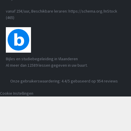
vanaf 25€/uur
, Beschikbare leraren:
https://schema.org/InStock
(465)
Bijles en studiebegeleiding in Vlaanderen
Al meer dan
12589
lessen gegeven in uw buurt.
Onze gebruikerswaardering:
4.4
/5 gebaseerd op
954
reviews
Cookie Instellingen