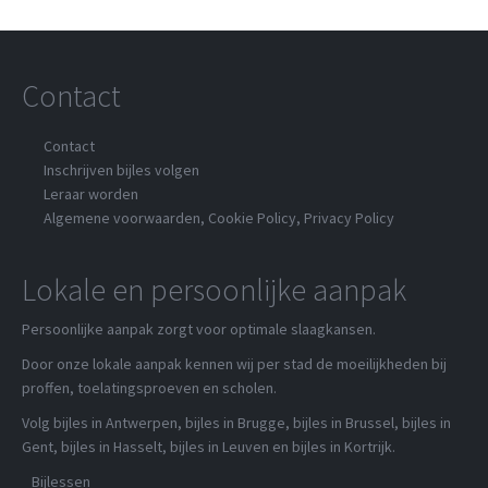
Contact
Contact
Inschrijven bijles volgen
Leraar worden
Algemene voorwaarden
,
Cookie Policy
,
Privacy Policy
Lokale en persoonlijke aanpak
Persoonlijke aanpak zorgt voor optimale slaagkansen.
Door onze lokale aanpak kennen wij per stad de moeilijkheden bij
proffen, toelatingsproeven en scholen.
Volg bijles in Antwerpen, bijles in Brugge, bijles in Brussel, bijles in
Gent, bijles in Hasselt, bijles in Leuven en bijles in Kortrijk.
Bijlessen