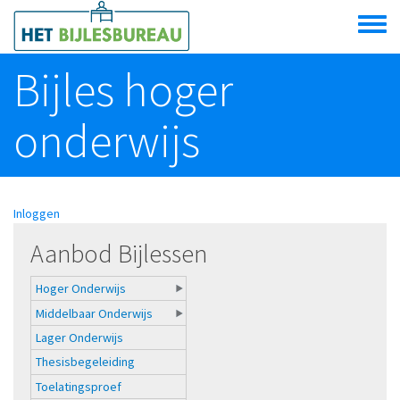
Overslaan en naar de algemene inhoud gaan
Toggle
menu
Bijles hoger
onderwijs
Inloggen
Aanbod Bijlessen
Hoger Onderwijs
Middelbaar Onderwijs
Lager Onderwijs
Thesisbegeleiding
Toelatingsproef