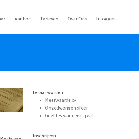
aar
Aanbod
Tarieven
Over Ons
Inloggen
Leraar worden
Meerwaarde cv
Ongedwongen sfeer
Geef les wanneer jij wil
Inschrijven
 Media aan