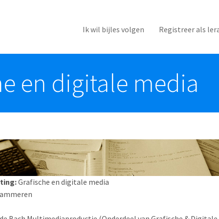
Ik wil bijles volgen
Registreer als ler
e en digitale media
ting:
Grafische en digitale media
rammeren
3de Bach Multimediaproductie.(Onderdeel van Grafische & Digitale