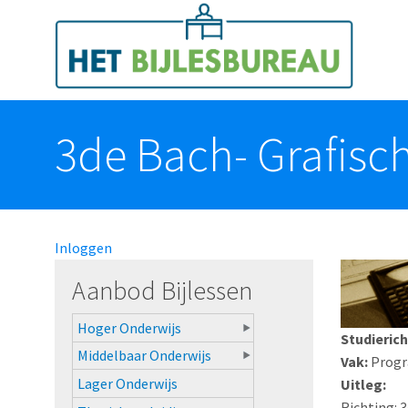
Overslaan en naar de algemene inhoud gaan
Toggle menu
3de Bach- Grafisch
Inloggen
Aanbod Bijlessen
Hoger Onderwijs
Studierich
Middelbaar Onderwijs
Vak:
Prog
Lager Onderwijs
Uitleg:
Richting: 