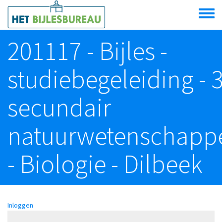
Overslaan en naar de algemene inhoud gaan
Toggle
menu
201117 - Bijles -
studiebegeleiding - 
secundair
natuurwetenschapp
- Biologie - Dilbeek
Inloggen