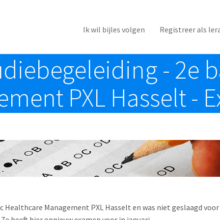
Ik wil bijles volgen
Registreer als ler
tudiebegeleiding - 2e 
ent PXL Hasselt - Ex
bac Healthcare Management PXL Hasselt en was niet geslaagd voor 
. Ze heeft hier opnieuw examen voor in januari.