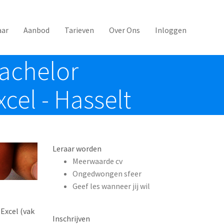
aar
Aanbod
Tarieven
Over Ons
Inloggen
bachelor
cel - Hasselt
Leraar worden
Meerwaarde cv
Ongedwongen sfeer
Geef les wanneer jij wil
Excel (vak
Inschrijven