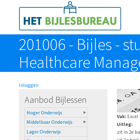
Overslaan en naar de algemene inhoud gaan
Toggle menu
201006 - Bijles - s
Healthcare Managem
Inloggen
Aanbod Bijlessen
Hoger Onderwijs
Vak:
Excel
Middelbaar Onderwijs
Uitleg:
Lager Onderwijs
zit in 2e 
uit 1e bac)