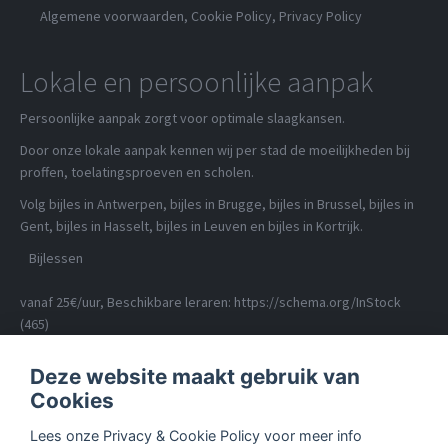
Algemene voorwaarden
,
Cookie Policy
,
Privacy Policy
Lokale en persoonlijke aanpak
Persoonlijke aanpak zorgt voor optimale slaagkansen.
Door onze lokale aanpak kennen wij per stad de moeilijkheden bij
proffen, toelatingsproeven en scholen.
Volg bijles in Antwerpen, bijles in Brugge, bijles in Brussel, bijles in
Gent, bijles in Hasselt, bijles in Leuven en bijles in Kortrijk.
Bijlessen
vanaf 25€/uur
, Beschikbare leraren:
https://schema.org/InStock
(465)
Deze website maakt gebruik van
Cookies
Lees onze Privacy & Cookie Policy voor meer info