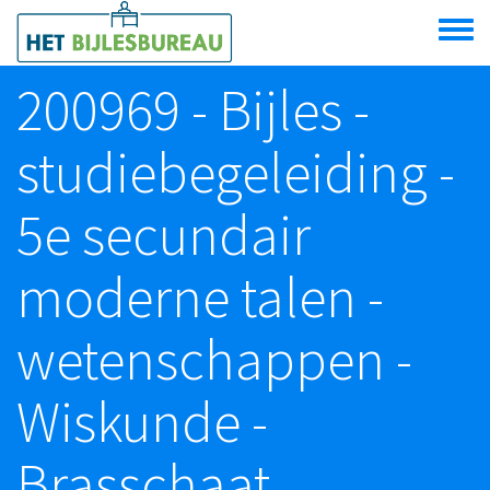
Overslaan en naar de algemene inhoud gaan
Toggle
menu
200969 - Bijles -
studiebegeleiding -
5e secundair
moderne talen -
wetenschappen -
Wiskunde -
Brasschaat