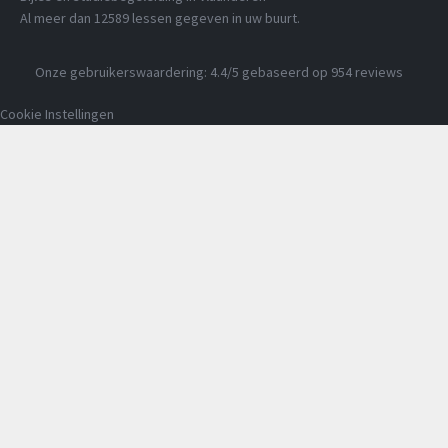
Al meer dan
12589
lessen gegeven in uw buurt.
Onze gebruikerswaardering:
4.4
/5 gebaseerd op
954
reviews
Cookie Instellingen