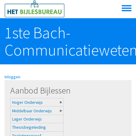
Overslaan en naar de algemene inhoud gaan
Toggle
menu
1ste Bach-
Communicatiewete
Inloggen
Aanbod Bijlessen
Hoger Onderwijs
Middelbaar Onderwijs
Lager Onderwijs
Thesisbegeleiding
Toelatingsproef